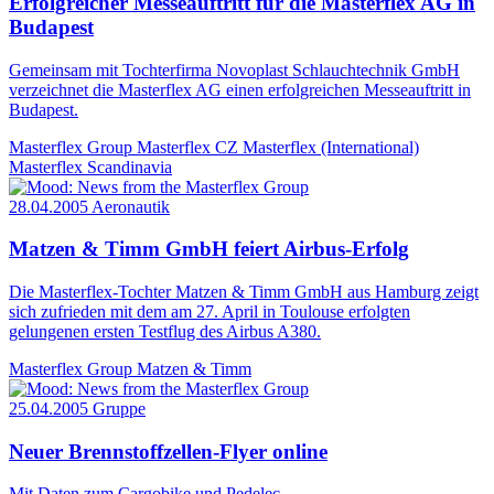
Erfolgreicher Messeauftritt für die Masterflex AG in
Budapest
Gemeinsam mit Tochterfirma Novoplast Schlauchtechnik GmbH
verzeichnet die Masterflex AG einen erfolgreichen Messeauftritt in
Budapest.
Masterflex Group
Masterflex CZ
Masterflex (International)
Masterflex Scandinavia
28.04.2005
Aeronautik
Matzen & Timm GmbH feiert Airbus-Erfolg
Die Masterflex-Tochter Matzen & Timm GmbH aus Hamburg zeigt
sich zufrieden mit dem am 27. April in Toulouse erfolgten
gelungenen ersten Testflug des Airbus A380.
Masterflex Group
Matzen & Timm
25.04.2005
Gruppe
Neuer Brennstoffzellen-Flyer online
Mit Daten zum Cargobike und Pedelec