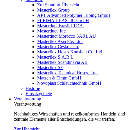
Zur Standort Übersicht
Masterflex Group
APT Advanced Polymer Tubing GmbH
FLEIMA-PLASTIC GmbH
Masterduct Brasil LTDA.
Masterduct, Inc.
Masterduct Morocco SARL AU
Masterflex Asia Pte. Ltd.
Masterflex Cesko s.r.o.
Masterflex Hoses Kunshan Co. Ltd.
Masterflex S.A.R.L
Masterflex Scandinavia AB
Masterflex SE
Masterflex Technical Hoses, Ltd.
Matzen & Timm GmbH
Novoplast Schlauchtechnik GmbH
Historie
Einsatzgebiete
Verantwortung
Verantwortung
Nachhaltiges Wirtschaften und regelkonformes Handeln sind
zentrale Elemente aller Entscheidungen, die wir treffen.
Zur Übersicht