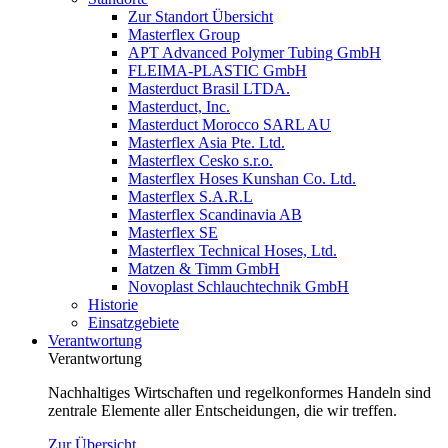
Zur Standort Übersicht
Masterflex Group
APT Advanced Polymer Tubing GmbH
FLEIMA-PLASTIC GmbH
Masterduct Brasil LTDA.
Masterduct, Inc.
Masterduct Morocco SARL AU
Masterflex Asia Pte. Ltd.
Masterflex Cesko s.r.o.
Masterflex Hoses Kunshan Co. Ltd.
Masterflex S.A.R.L
Masterflex Scandinavia AB
Masterflex SE
Masterflex Technical Hoses, Ltd.
Matzen & Timm GmbH
Novoplast Schlauchtechnik GmbH
Historie
Einsatzgebiete
Verantwortung
Verantwortung
Nachhaltiges Wirtschaften und regelkonformes Handeln sind
zentrale Elemente aller Entscheidungen, die wir treffen.
Zur Übersicht