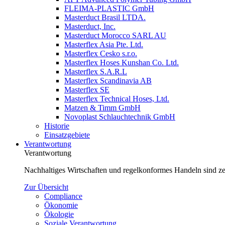
FLEIMA-PLASTIC GmbH
Masterduct Brasil LTDA.
Masterduct, Inc.
Masterduct Morocco SARL AU
Masterflex Asia Pte. Ltd.
Masterflex Cesko s.r.o.
Masterflex Hoses Kunshan Co. Ltd.
Masterflex S.A.R.L
Masterflex Scandinavia AB
Masterflex SE
Masterflex Technical Hoses, Ltd.
Matzen & Timm GmbH
Novoplast Schlauchtechnik GmbH
Historie
Einsatzgebiete
Verantwortung
Verantwortung
Nachhaltiges Wirtschaften und regelkonformes Handeln sind zen
Zur Übersicht
Compliance
Ökonomie
Ökologie
Soziale Verantwortung