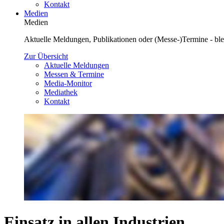
Kontakt
Medien
Medien
Aktuelle Meldungen, Publikationen oder (Messe-)Termine - blei
Zur Übersicht
Aktuelle Meldungen
Messen & Termine
Media-Monitor
Mediathek
Kontakt
Einsatz in allen Industrien