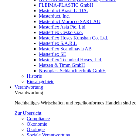
FLEIMA-PLASTIC GmbH
Masterduct Brasil LTDA.
Masterduct, Inc.
Masterduct Morocco SARL AU
Masterflex Asia Pte. Ltd.
Masterflex Cesko s.r.o.
Masterflex Hoses Kunshan Co. Ltd.
Masterflex S.A.R.L
Masterflex Scandinavia AB
Masterflex SE
Masterflex Technical Hoses, Ltd.
Matzen & Timm GmbH
Novoplast Schlauchtechnik GmbH
Historie
Einsatzgebiete
Verantwortung
Verantwortung
Nachhaltiges Wirtschaften und regelkonformes Handeln sind zen
Zur Übersicht
Compliance
Ökonomie
Ökologie
Soziale Verantwortung