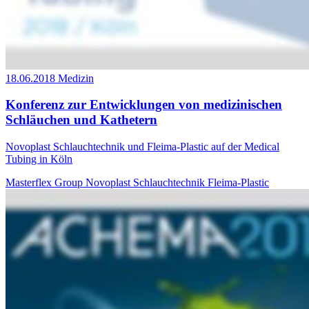
18.06.2018
Medizin
Konferenz zur Entwicklungen von medizinischen
Schläuchen und Kathetern
Novoplast Schlauchtechnik und Fleima-Plastic auf der Medical
Tubing in Köln
Masterflex Group
Novoplast Schlauchtechnik
Fleima-Plastic