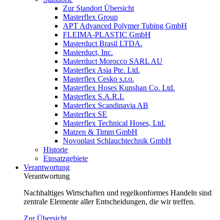
Zur Standort Übersicht
Masterflex Group
APT Advanced Polymer Tubing GmbH
FLEIMA-PLASTIC GmbH
Masterduct Brasil LTDA.
Masterduct, Inc.
Masterduct Morocco SARL AU
Masterflex Asia Pte. Ltd.
Masterflex Cesko s.r.o.
Masterflex Hoses Kunshan Co. Ltd.
Masterflex S.A.R.L
Masterflex Scandinavia AB
Masterflex SE
Masterflex Technical Hoses, Ltd.
Matzen & Timm GmbH
Novoplast Schlauchtechnik GmbH
Historie
Einsatzgebiete
Verantwortung
Verantwortung
Nachhaltiges Wirtschaften und regelkonformes Handeln sind
zentrale Elemente aller Entscheidungen, die wir treffen.
Zur Übersicht