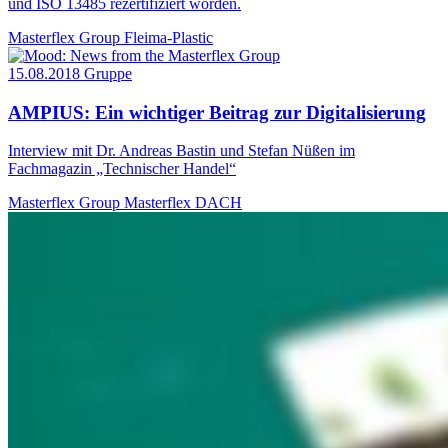
und ISO 13485 rezertifiziert worden.
Masterflex Group
Fleima-Plastic
15.08.2018
Gruppe
AMPIUS: Ein wichtiger Beitrag zur Digitalisierung
Interview mit Dr. Andreas Bastin und Stefan Nüßen im
Fachmagazin „Technischer Handel“
Masterflex Group
Masterflex DACH