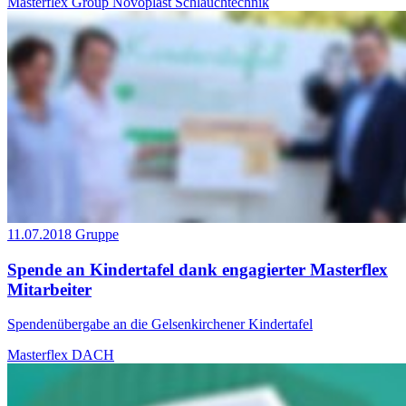
Masterflex Group
Novoplast Schlauchtechnik
11.07.2018
Gruppe
Spende an Kindertafel dank engagierter Masterflex
Mitarbeiter
Spendenübergabe an die Gelsenkirchener Kindertafel
Masterflex DACH