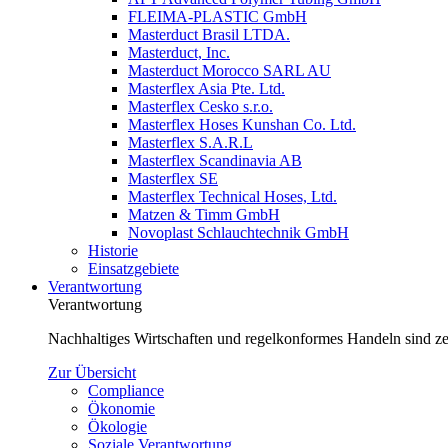
FLEIMA-PLASTIC GmbH
Masterduct Brasil LTDA.
Masterduct, Inc.
Masterduct Morocco SARL AU
Masterflex Asia Pte. Ltd.
Masterflex Cesko s.r.o.
Masterflex Hoses Kunshan Co. Ltd.
Masterflex S.A.R.L
Masterflex Scandinavia AB
Masterflex SE
Masterflex Technical Hoses, Ltd.
Matzen & Timm GmbH
Novoplast Schlauchtechnik GmbH
Historie
Einsatzgebiete
Verantwortung
Verantwortung
Nachhaltiges Wirtschaften und regelkonformes Handeln sind zen
Zur Übersicht
Compliance
Ökonomie
Ökologie
Soziale Verantwortung