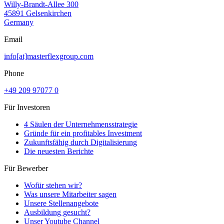
Willy-Brandt-Allee 300
45891 Gelsenkirchen
Germany
Email
info[at]masterflexgroup.com
Phone
+49 209 97077 0
Für Investoren
4 Säulen der Unternehmensstrategie
Gründe für ein profitables Investment
Zukunftsfähig durch Digitalisierung
Die neuesten Berichte
Für Bewerber
Wofür stehen wir?
Was unsere Mitarbeiter sagen
Unsere Stellenangebote
Ausbildung gesucht?
Unser Youtube Channel