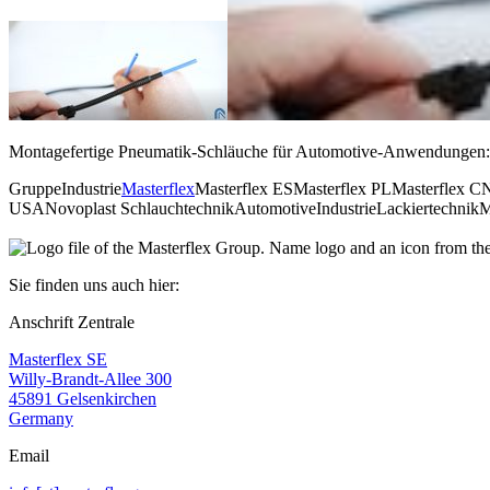
Montagefertige Pneumatik-Schläuche für Automotive-Anwendungen: Novo
Gruppe
Industrie
Masterflex
Masterflex ES
Masterflex PL
Masterflex C
USA
Novoplast Schlauchtechnik
Automotive
Industrie
Lackiertechnik
M
Sie finden uns auch hier:
Anschrift Zentrale
Masterflex SE
Willy-Brandt-Allee 300
45891 Gelsenkirchen
Germany
Email