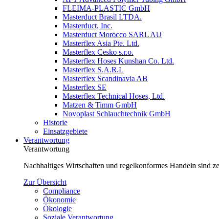
FLEIMA-PLASTIC GmbH
Masterduct Brasil LTDA.
Masterduct, Inc.
Masterduct Morocco SARL AU
Masterflex Asia Pte. Ltd.
Masterflex Cesko s.r.o.
Masterflex Hoses Kunshan Co. Ltd.
Masterflex S.A.R.L
Masterflex Scandinavia AB
Masterflex SE
Masterflex Technical Hoses, Ltd.
Matzen & Timm GmbH
Novoplast Schlauchtechnik GmbH
Historie
Einsatzgebiete
Verantwortung
Verantwortung
Nachhaltiges Wirtschaften und regelkonformes Handeln sind zen
Zur Übersicht
Compliance
Ökonomie
Ökologie
Soziale Verantwortung