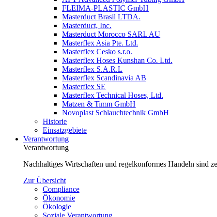
FLEIMA-PLASTIC GmbH
Masterduct Brasil LTDA.
Masterduct, Inc.
Masterduct Morocco SARL AU
Masterflex Asia Pte. Ltd.
Masterflex Cesko s.r.o.
Masterflex Hoses Kunshan Co. Ltd.
Masterflex S.A.R.L
Masterflex Scandinavia AB
Masterflex SE
Masterflex Technical Hoses, Ltd.
Matzen & Timm GmbH
Novoplast Schlauchtechnik GmbH
Historie
Einsatzgebiete
Verantwortung
Verantwortung
Nachhaltiges Wirtschaften und regelkonformes Handeln sind zen
Zur Übersicht
Compliance
Ökonomie
Ökologie
Soziale Verantwortung