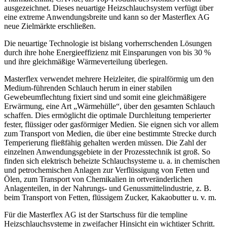
ausgezeichnet. Dieses neuartige Heizschlauchsystem verfügt über
eine extreme Anwendungsbreite und kann so der Masterflex AG
neue Zielmärkte erschließen.
Die neuartige Technologie ist bislang vorherrschenden Lösungen
durch ihre hohe Energieeffizienz mit Einsparungen von bis 30 %
und ihre gleichmäßige Wärmeverteilung überlegen.
Masterflex verwendet mehrere Heizleiter, die spiralförmig um den
Medium-führenden Schlauch herum in einer stabilen
Gewebeumflechtung fixiert sind und somit eine gleichmäßigere
Erwärmung, eine Art „Wärmehülle“, über den gesamten Schlauch
schaffen. Dies ermöglicht die optimale Durchleitung temperierter
fester, flüssiger oder gasförmiger Medien. Sie eignen sich vor allem
zum Transport von Medien, die über eine bestimmte Strecke durch
Temperierung fließfähig gehalten werden müssen. Die Zahl der
einzelnen Anwendungsgebiete in der Prozesstechnik ist groß. So
finden sich elektrisch beheizte Schlauchsysteme u. a. in chemischen
und petrochemischen Anlagen zur Verflüssigung von Fetten und
Ölen, zum Transport von Chemikalien in ortveränderlichen
Anlagenteilen, in der Nahrungs- und Genussmittelindustrie, z. B.
beim Transport von Fetten, flüssigem Zucker, Kakaobutter u. v. m.
Für die Masterflex AG ist der Startschuss für die templine
Heizschlauchsysteme in zweifacher Hinsicht ein wichtiger Schritt.