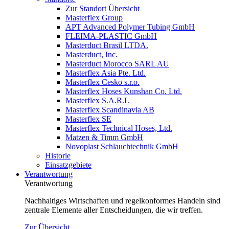
Zur Standort Übersicht
Masterflex Group
APT Advanced Polymer Tubing GmbH
FLEIMA-PLASTIC GmbH
Masterduct Brasil LTDA.
Masterduct, Inc.
Masterduct Morocco SARL AU
Masterflex Asia Pte. Ltd.
Masterflex Cesko s.r.o.
Masterflex Hoses Kunshan Co. Ltd.
Masterflex S.A.R.L
Masterflex Scandinavia AB
Masterflex SE
Masterflex Technical Hoses, Ltd.
Matzen & Timm GmbH
Novoplast Schlauchtechnik GmbH
Historie
Einsatzgebiete
Verantwortung
Verantwortung
Nachhaltiges Wirtschaften und regelkonformes Handeln sind
zentrale Elemente aller Entscheidungen, die wir treffen.
Zur Übersicht