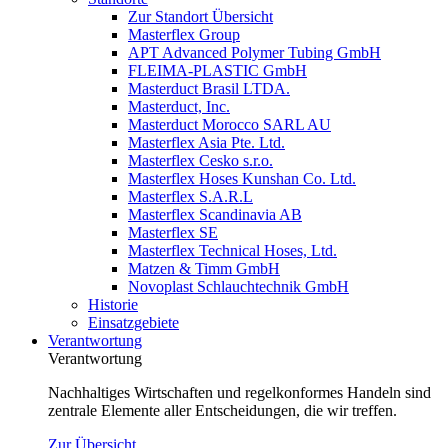
Zur Standort Übersicht
Masterflex Group
APT Advanced Polymer Tubing GmbH
FLEIMA-PLASTIC GmbH
Masterduct Brasil LTDA.
Masterduct, Inc.
Masterduct Morocco SARL AU
Masterflex Asia Pte. Ltd.
Masterflex Cesko s.r.o.
Masterflex Hoses Kunshan Co. Ltd.
Masterflex S.A.R.L
Masterflex Scandinavia AB
Masterflex SE
Masterflex Technical Hoses, Ltd.
Matzen & Timm GmbH
Novoplast Schlauchtechnik GmbH
Historie
Einsatzgebiete
Verantwortung
Verantwortung
Nachhaltiges Wirtschaften und regelkonformes Handeln sind
zentrale Elemente aller Entscheidungen, die wir treffen.
Zur Übersicht