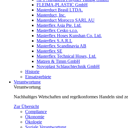
FLEIMA-PLASTIC GmbH
Masterduct Brasil LTDA.
Masterduct, Inc.
Masterduct Morocco SARL AU
Masterflex Asia Pte. Ltd.
Masterflex Cesko s.r.o.
Masterflex Hoses Kunshan Co. Ltd.
Masterflex S.A.R.L
Masterflex Scandinavia AB
Masterflex SE
Masterflex Technical Hoses, Ltd.
Matzen & Timm GmbH
Novoplast Schlauchtechnik GmbH
Historie
Einsatzgebiete
Verantwortung
Verantwortung
Nachhaltiges Wirtschaften und regelkonformes Handeln sind zen
Zur Übersicht
Compliance
Ökonomie
Ökologie
Soziale Verantwortung