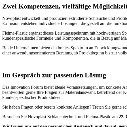
Zwei Kompetenzen, vielfältige Möglichkei
Novoplast entwickelt und produziert extrudierte Schläuche und Profi
Extrusion entstehen individuelle Lösungen, die gezielt auf die fun
Fleima-Plastic ergänzt dieses Leistungsspektrum mit hochwertigen 
kundenspezifische Formteile und Komponenten, die in Bezug auf Mat
Beide Unternehmen bieten ein breites Spektrum an Entwicklungs- un
einer anwendungsorientierten Beratung ab Projektbeginn bis zur vol
Im Gespräch zur passenden Lösung
Das Innovation Forum bietet ideale Voraussetzungen, um konkrete A
beantworten gerne Ihre Fragen zur Materialauswahl, betreffend der
kundenspezifischer Produktideen.
Sie haben Fragen oder bereits konkrete Anliegen? Treten Sie gerne s
Besuchen Sie Novoplast Schlauchtechnik und Fleima-Plastic am
22.
Wir freuen uns auf den persönlichen Austausch und darauf, gem