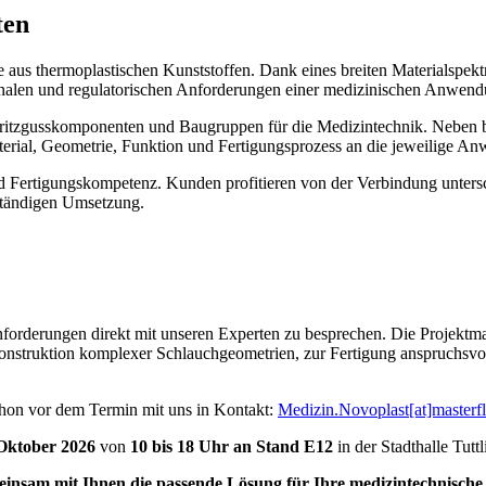
ten
le aus thermoplastischen Kunststoffen. Dank eines breiten Materialsp
ktionalen und regulatorischen Anforderungen einer medizinischen Anwe
Spritzgusskomponenten und Baugruppen für die Medizintechnik. Neben
erial, Geometrie, Funktion und Fertigungsprozess an die jeweilige A
d Fertigungskompetenz. Kunden profitieren von der Verbindung untersc
lständigen Umsetzung.
nforderungen direkt mit unseren Experten zu besprechen. Die Projekt
 Konstruktion komplexer Schlauchgeometrien, zur Fertigung anspruchsv
chon vor dem Termin mit uns in Kontakt:
Medizin.Novoplast[at]master
 Oktober 2026
von
10 bis 18 Uhr an Stand E12
in der Stadthalle Tutt
einsam mit Ihnen die passende Lösung für Ihre medizintechnisch