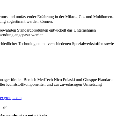
ektrums und umfassender Erfahrung in der Mikro-, Co- und Multilumen-
ndung abgestimmt werden können.
 bewährten Standardprodukten entwickelt das Unternehmen
nwendung angepasst werden.
hiedlicher Technologien mit verschiedenen Spezialwerkstoffen sowie
manager für den Bereich MedTech Nico Polaski und Giusppe Fiandaca
oller Kunststoffkomponenten und zur zuverlässigen Umsetzung
flexgroup.com
.
lingen.
e Anwendung zu entwickeln.